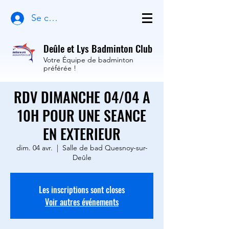
Se connecter
Deûle et Lys Badminton Club
Votre Équipe de badminton
préférée !
RDV DIMANCHE 04/04 A
10H POUR UNE SEANCE
EN EXTERIEUR
dim. 04 avr.
  |  
Salle de bad Quesnoy-sur-
Deûle
Les inscriptions sont closes
Voir autres événements