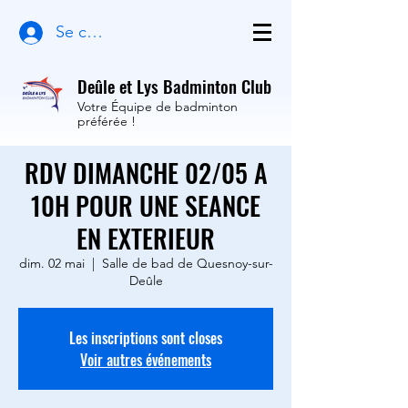
Se connecter
Deûle et Lys Badminton Club
Votre Équipe de badminton
préférée !
RDV DIMANCHE 02/05 A
10H POUR UNE SEANCE
EN EXTERIEUR
dim. 02 mai
  |  
Salle de bad de Quesnoy-sur-
Deûle
Les inscriptions sont closes
Voir autres événements