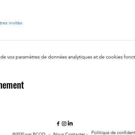
tres invités
de vos paramètres de données analytiques et de cookies fonct
énement
Politique de confident
©2020 par BCQD -
Nous Contacter -