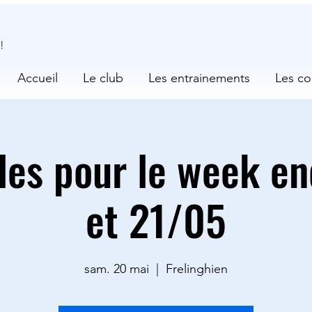
!
Accueil
Le club
Les entrainements
Les co
les pour le week en
et 21/05
sam. 20 mai
  |  
Frelinghien