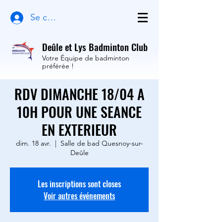
Se connecter
Deûle et Lys Badminton Club
Votre Équipe de badminton
préférée !
RDV DIMANCHE 18/04 A
10H POUR UNE SEANCE
EN EXTERIEUR
dim. 18 avr.
  |  
Salle de bad Quesnoy-sur-
Deûle
Les inscriptions sont closes
Voir autres événements