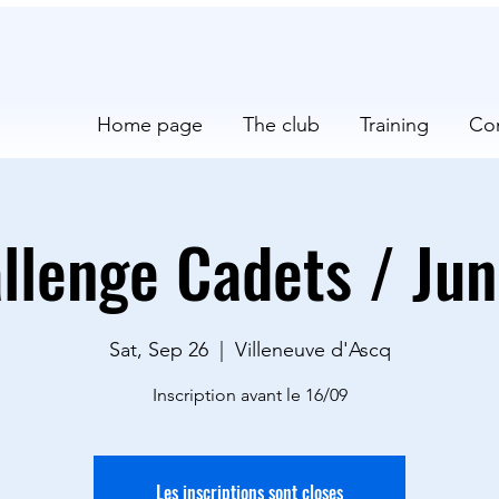
Home page
The club
Training
Co
llenge Cadets / Jun
Sat, Sep 26
  |  
Villeneuve d'Ascq
Inscription avant le 16/09
Les inscriptions sont closes