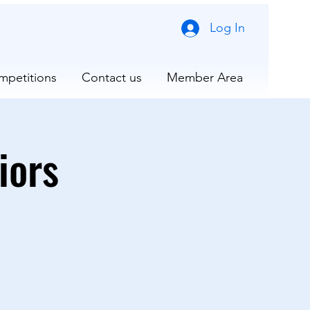
Log In
mpetitions
Contact us
Member Area
iors